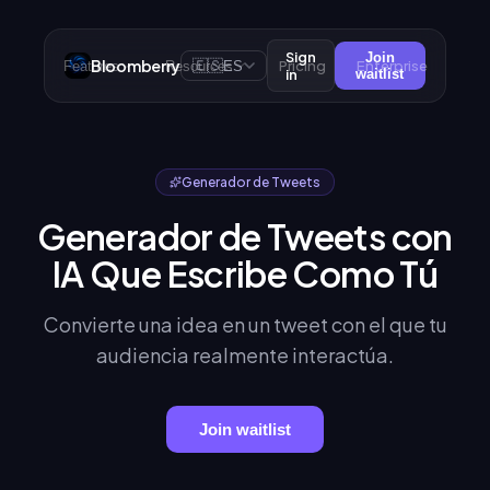
Sign
Join
Bloomberry
🇪🇸
Pricing
Enterprise
Features
Resources
ES
in
waitlist
Generador de Tweets
Generador de Tweets con
IA Que Escribe Como Tú
Convierte una idea en un tweet con el que tu
audiencia realmente interactúa.
Join waitlist