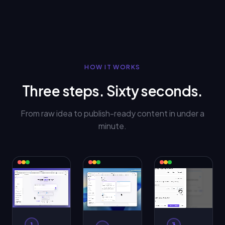
HOW IT WORKS
Three steps. Sixty seconds.
From raw idea to publish-ready content in under a
minute.
1
3