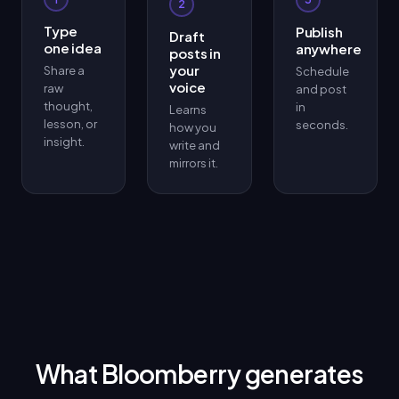
2
Type
Publish
Draft
one idea
anywhere
posts in
your
Share a
Schedule
voice
raw
and post
thought,
in
Learns
lesson, or
seconds.
how you
insight.
write and
mirrors it.
What Bloomberry generates