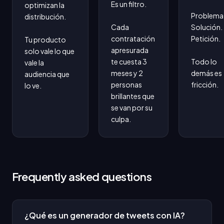
Es un filtro.

optimizan la 
Problema.
distribución.

Cada 
Solución. 
contratación 
Petición.

Tu producto 
apresurada 
solo vale lo que 
te cuesta 3 
Todo lo 
vale la 
meses y 2 
demás es 
audiencia que 
personas 
fricción.
lo ve.
brillantes que 
se van por su 
culpa.
Frequently asked questions
¿Qué es un generador de tweets con IA?