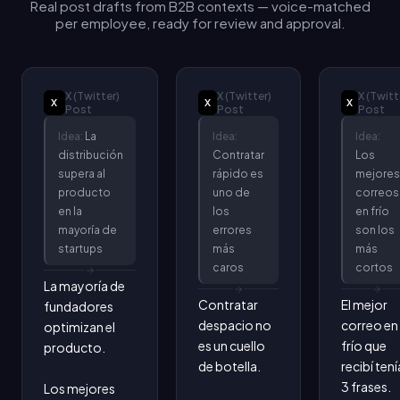
Real post drafts from B2B contexts — voice-matched
per employee, ready for review and approval.
X (Twitter)
X (Twitter)
X (Twitt
X
X
X
Post
Post
Post
Idea:
La
Idea:
Idea:
distribución
Contratar
Los
supera al
rápido es
mejores
producto
uno de
correos
en la
los
en frío
mayoría de
errores
son los
startups
más
más
caros
cortos
La mayoría de 
Contratar 
El mejor 
fundadores 
despacio no 
correo en 
optimizan el 
es un cuello 
frío que 
producto.

de botella.

recibí tenía
3 frases.

Los mejores 