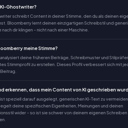
n KI-Ghostwriter?
writer schreibt Content in deiner Stimme, den du als deinen ei
hst. Bloomberry lernt deinen einzigartigen Schreibstil und generi
e nach dir klingen – nicht nach einer Maschine.
Bloomberry meine Stimme?
nalysiert deine früheren Beiträge, Schreibmuster und Stilpräf
ertes Stimmprofil zu erstellen. Dieses Profil verbessert sich mit 
Beitrag.
d erkennen, dass mein Content von KI geschrieben wur
st speziell darauf ausgelegt, generischen KI-Text zu vermeiden
egelt deine spezifischen Eigenheiten, Meinungen und deinen
nsstil wider – so ist sie schwer von deinem eigenen Schreiben
en.