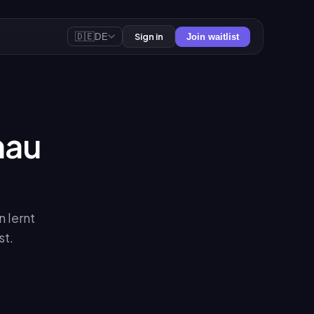
🇩🇪
Sign in
DE
Join waitlist
nau
 lernt
st.