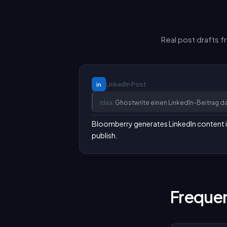
Real post drafts 
LinkedIn
Post
in
Idea:
Ghostwrite einen LinkedIn-Beitrag da
Bloomberry generates LinkedIn content in y
publish.
Frequen