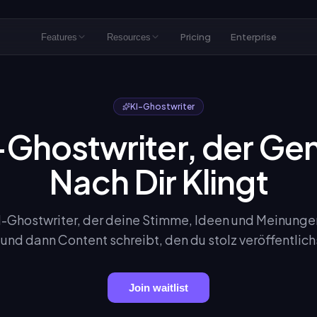
Pricing
Enterprise
Features
Resources
KI-Ghostwriter
-Ghostwriter, der Ge
Nach Dir Klingt
I-Ghostwriter, der deine Stimme, Ideen und Meinungen
und dann Content schreibt, den du stolz veröffentlich
Join waitlist