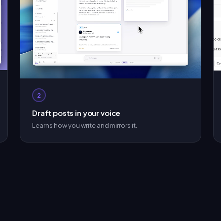
2
Draft posts in your voice
Learns how you write and mirrors it.