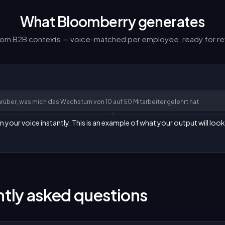
What Bloomberry generates
from B2B contexts — voice-matched per employee, ready for re
rüber, was mich das Wachstum von 10 auf 50 Mitarbeiter gelehrt hat
our voice instantly. This is an example of what your output will look 
tly asked questions