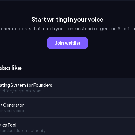
Start writing in your voice
enerate posts that match your tone instead of generic AI outpu
Join waitlist
lso like
ating System for Founders
el for your public voice
st Generator
in your voice
tics Tool
ent builds real authority