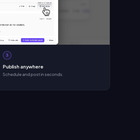
3
Publish anywhere
Schedule and post in seconds.