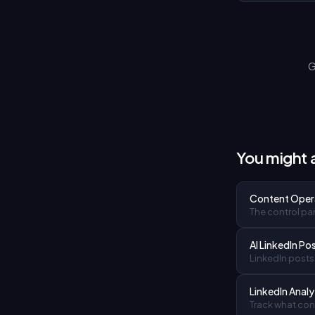
G
You might a
Content Oper
The control pan
AI LinkedIn Po
LinkedIn posts 
LinkedIn Analy
Track what cont