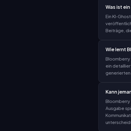
Was ist ei
Ein KI-Ghost
veröffentlic
Beiträge, di
Wie lernt 
Bloomberry a
ein detailli
generierten 
Kann jeman
Bloomberry i
Ausgabe spi
Kommunikatio
unterscheid