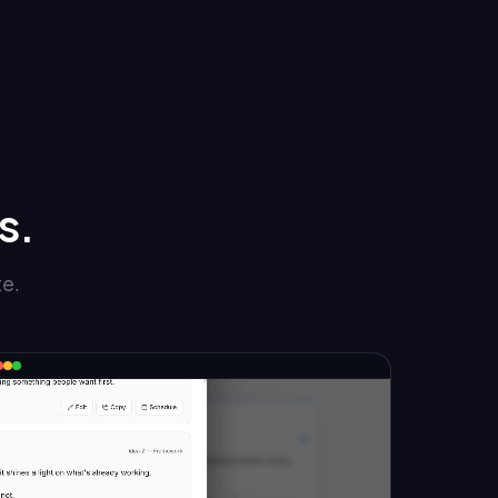
s.
te.