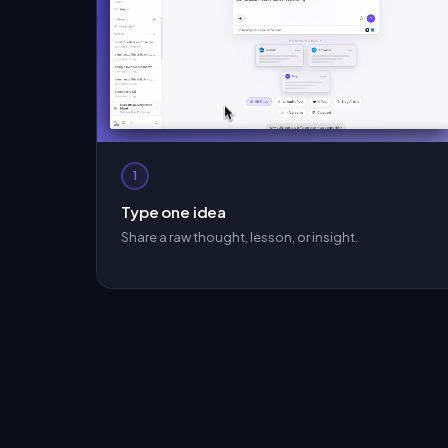
1
Type one idea
Share a raw thought, lesson, or insight.