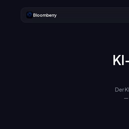
Bloomberry
KI
Der K
— 