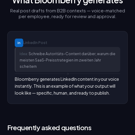
Real post drafts from B2B contexts — voice-matched
per employee, ready for review and approval.
LinkedIn
Post
in
Idea:
Schreibe Autoritäts-Content darüber, warum die
meisten SaaS-Preisstrategien im zweiten Jahr
scheitern
Bloomberry generates LinkedIn content in your voice 
instantly. This is an example of what your output will 
look like — specific, human, and ready to publish.
Frequently asked questions