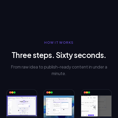
HOW IT WORKS
Three steps. Sixty seconds.
From raw idea to publish-ready content in under a
minute.