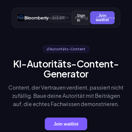
Sign
Join
Bloomberry
🇩🇪
Pricing
Enterprise
Features
Resources
DE
in
waitlist
Autoritäts-Content
KI-Autoritäts-Content-
Generator
Content, der Vertrauen verdient, passiert nicht
zufällig. Baue deine Autorität mit Beiträgen
auf, die echtes Fachwissen demonstrieren.
Join waitlist