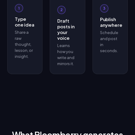
1
3
2
Type
Publish
Draft
one idea
anywhere
posts in
your
Share a
Schedule
voice
raw
and post
thought,
in
Learns
lesson, or
seconds.
how you
insight.
write and
mirrors it.
What Bloomberry generates